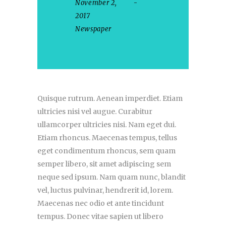
November 2,
2017
Newspaper
Quisque rutrum. Aenean imperdiet. Etiam
ultricies nisi vel augue. Curabitur
ullamcorper ultricies nisi. Nam eget dui.
Etiam rhoncus. Maecenas tempus, tellus
eget condimentum rhoncus, sem quam
semper libero, sit amet adipiscing sem
neque sed ipsum. Nam quam nunc, blandit
vel, luctus pulvinar, hendrerit id, lorem.
Maecenas nec odio et ante tincidunt
tempus. Donec vitae sapien ut libero