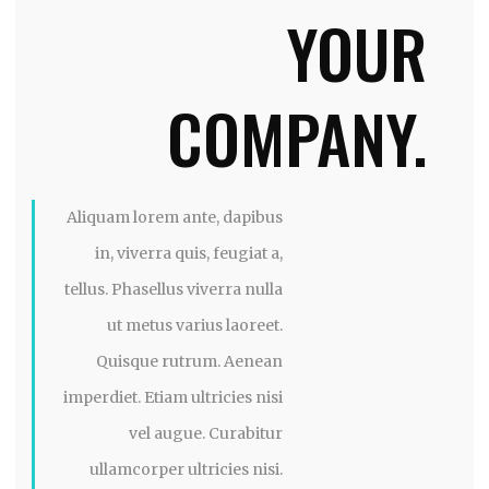
YOUR
COMPANY.
Aliquam lorem ante, dapibus
in, viverra quis, feugiat a,
tellus. Phasellus viverra nulla
ut metus varius laoreet.
Quisque rutrum. Aenean
imperdiet. Etiam ultricies nisi
vel augue. Curabitur
ullamcorper ultricies nisi.